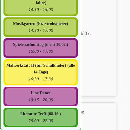
Jahre)
14:30
15:00
-
Malwerkstatt I
Musikgarten (Fr. Strohscherer)
Donnerstag von 14:30 - 15:00
14:30
17:00
-
nächste Termine: 16.07.
Spielenachmittag (nicht 30.07.)
15:00
17:00
-
Malwerkstatt II (für Schulkinder) (alle
14 Tage)
16:30
17:30
-
Mehr erfahren
Line Dance
18:15
20:00
-
Literatur-Treff (08.10.)
Spielenachmittag
20:00
22:00
-