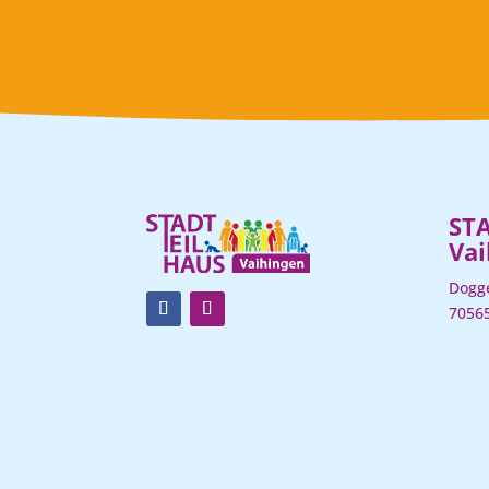
ST
Vai
Dogge
70565