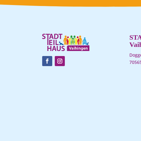
ST
Vai
Dogge
70565